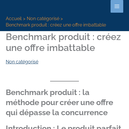
Aller
au
Accueil
Non catégorisé
contenu
Benchmark produit : créez une offre imbattable
Benchmark produit : créez
une offre imbattable
Non catégorisé
Benchmark produit : la
méthode pour créer une offre
qui dépasse la concurrence
Introduction : Le produit parfait