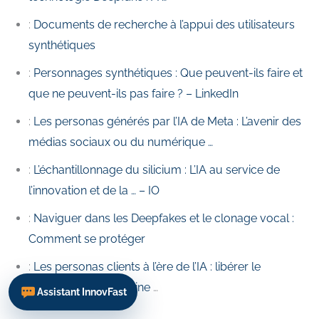
:
Documents de recherche à l’appui des utilisateurs
synthétiques
:
Personnages synthétiques : Que peuvent-ils faire et
que ne peuvent-ils pas faire ? – LinkedIn
:
Les personas générés par l’IA de Meta : L’avenir des
médias sociaux ou du numérique …
:
L’échantillonnage du silicium : L’IA au service de
l’innovation et de la … – IO
:
Naviguer dans les Deepfakes et le clonage vocal :
Comment se protéger
:
Les personas clients à l’ère de l’IA : libérer le
potentiel de la machine
…
Assistant InnovFast