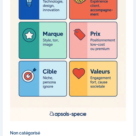
Non catégorisé